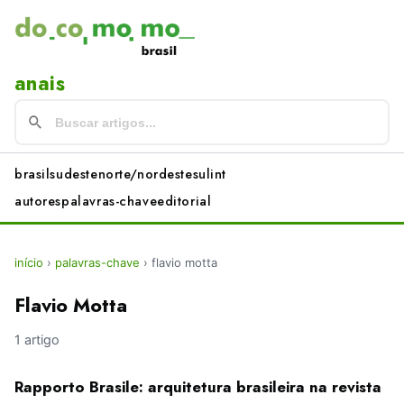
anais
brasil
sudeste
norte/nordeste
sul
int
autores
palavras-chave
editorial
início
›
palavras-chave
›
flavio motta
Flavio Motta
1 artigo
Rapporto Brasile: arquitetura brasileira na revista