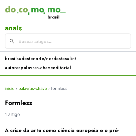
anais
brasil
sudeste
norte/nordeste
sul
int
autores
palavras-chave
editorial
início
›
palavras-chave
›
formless
Formless
1 artigo
A crise da arte como ciência europeia e o pré-