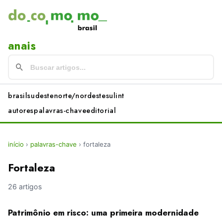
anais
brasil
sudeste
norte/nordeste
sul
int
autores
palavras-chave
editorial
início
›
palavras-chave
›
fortaleza
Fortaleza
26 artigos
Patrimônio em risco: uma primeira modernidade