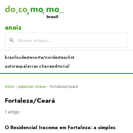
anais
brasil
sudeste
norte/nordeste
sul
int
autores
palavras-chave
editorial
início
›
palavras-chave
›
fortaleza/ceará
Fortaleza/Ceará
1 artigo
O Residencial Iracema em Fortaleza: a simples