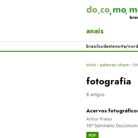
anais
brasil
sudeste
norte/nord
início
›
palavras-chave
›
fo
fotografia
8 artigos
Acervos fotográficos
Arthur Prates
16º Seminário Docomomo 
PDF