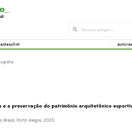
este
sul
int
autore
tografia
 e a preservação do patrimônio arquitetônico esportiv
Brasil, Porto Alegre, 2025