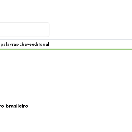
s
palavras-chave
editorial
o brasileiro