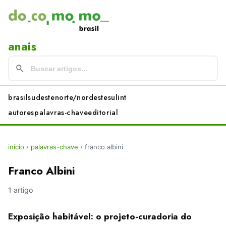
anais
brasil
sudeste
norte/nordeste
sul
int
autores
palavras-chave
editorial
início
›
palavras-chave
›
franco albini
Franco Albini
1 artigo
Exposição habitável: o projeto-curadoria do