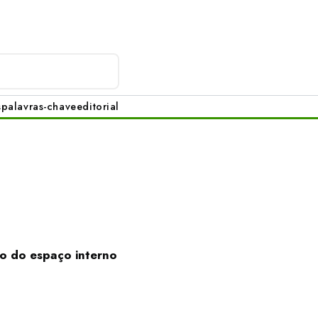
s
palavras-chave
editorial
to do espaço interno