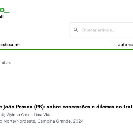
este
sul
int
autore
rniture
e João Pessoa (PB): sobre concessões e dilemas no tra
ti; Wylnna Carlos Lima Vidal
 Norte/Nordeste, Campina Grande, 2024