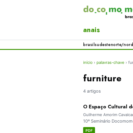
anais
brasil
sudeste
norte/nord
início
›
palavras-chave
›
fu
furniture
4 artigos
O Espaço Cultural d
Guilherme Amorim Cavalcan
10º Seminário Docomomo
PDF