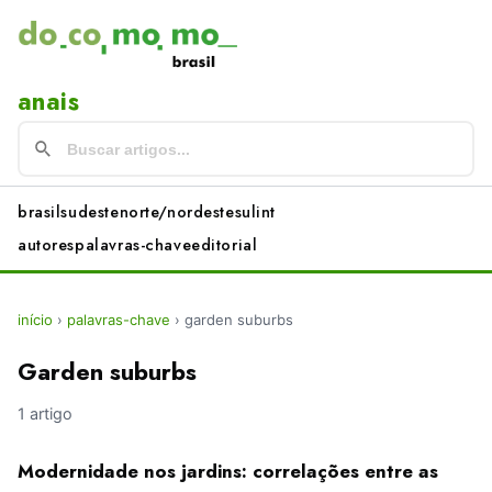
anais
brasil
sudeste
norte/nordeste
sul
int
autores
palavras-chave
editorial
início
›
palavras-chave
›
garden suburbs
Garden suburbs
1 artigo
Modernidade nos jardins: correlações entre as