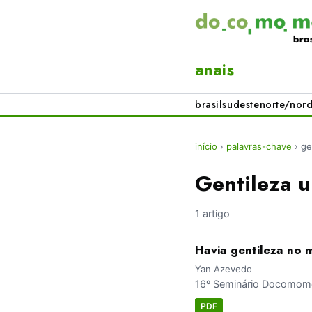
anais
brasil
sudeste
norte/nord
início
›
palavras-chave
›
ge
Gentileza 
1 artigo
Havia gentileza no m
Yan Azevedo
16º Seminário Docomomo 
PDF