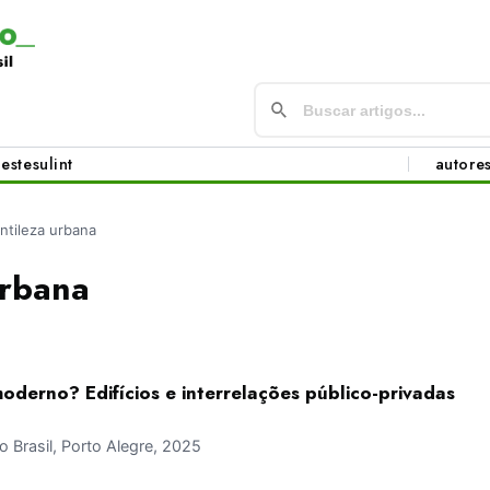
este
sul
int
autore
ntileza urbana
urbana
oderno? Edifícios e interrelações público-privadas
Brasil, Porto Alegre, 2025