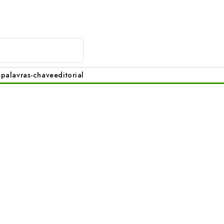
s
palavras-chave
editorial