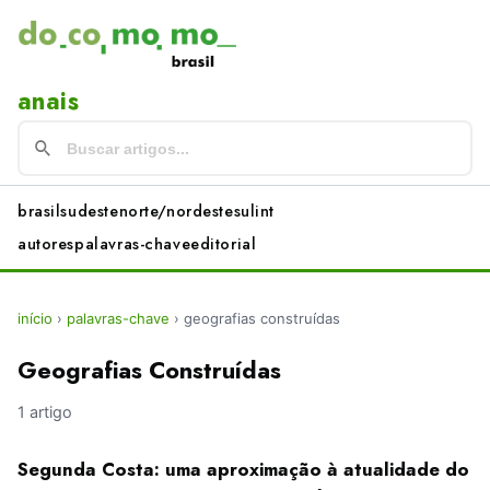
anais
brasil
sudeste
norte/nordeste
sul
int
autores
palavras-chave
editorial
início
›
palavras-chave
›
geografias construídas
Geografias Construídas
1 artigo
Segunda Costa: uma aproximação à atualidade do