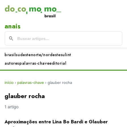
anais
brasil
sudeste
norte/nordeste
sul
int
autores
palavras-chave
editorial
início
›
palavras-chave
›
glauber rocha
glauber rocha
1 artigo
Aproximações entre Lina Bo Bardi e Glauber