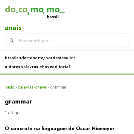
anais
brasil
sudeste
norte/nordeste
sul
int
autores
palavras-chave
editorial
início
›
palavras-chave
›
grammar
grammar
1 artigo
O concreto na linguagem de Oscar Niemeyer