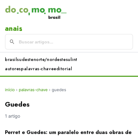
anais
brasil
sudeste
norte/nordeste
sul
int
autores
palavras-chave
editorial
início
›
palavras-chave
›
guedes
Guedes
1 artigo
Perret e Guedes: um paralelo entre duas obras de