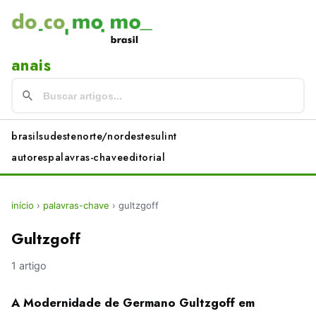
anais
brasil
sudeste
norte/nordeste
sul
int
autores
palavras-chave
editorial
início
›
palavras-chave
›
gultzgoff
Gultzgoff
1 artigo
A Modernidade de Germano Gultzgoff em