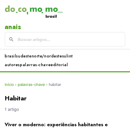
anais
brasil
sudeste
norte/nordeste
sul
int
autores
palavras-chave
editorial
início
›
palavras-chave
›
habitar
Habitar
1 artigo
Viver o moderno: experiências habitantes e