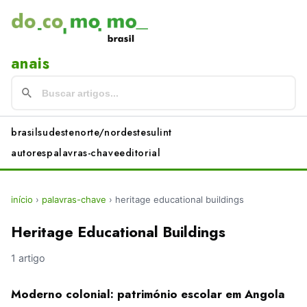
anais
brasil
sudeste
norte/nordeste
sul
int
autores
palavras-chave
editorial
início
›
palavras-chave
›
heritage educational buildings
Heritage Educational Buildings
1 artigo
Moderno colonial: património escolar em Angola