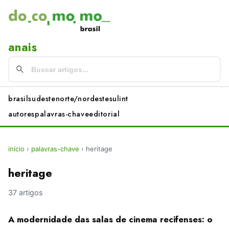
anais
brasil
sudeste
norte/nordeste
sul
int
autores
palavras-chave
editorial
início
›
palavras-chave
›
heritage
heritage
37 artigos
A modernidade das salas de cinema recifenses: o