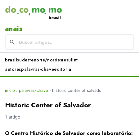
anais
brasil
sudeste
norte/nordeste
sul
int
autores
palavras-chave
editorial
início
›
palavras-chave
›
historic center of salvador
Historic Center of Salvador
1 artigo
O Centro Histórico de Salvador como laboratório: