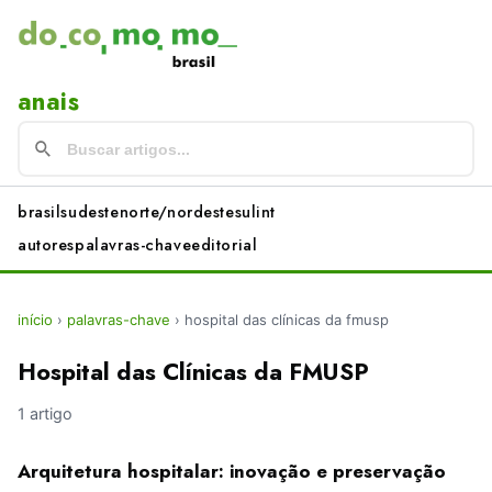
anais
brasil
sudeste
norte/nordeste
sul
int
autores
palavras-chave
editorial
início
›
palavras-chave
›
hospital das clínicas da fmusp
Hospital das Clínicas da FMUSP
1 artigo
Arquitetura hospitalar: inovação e preservação