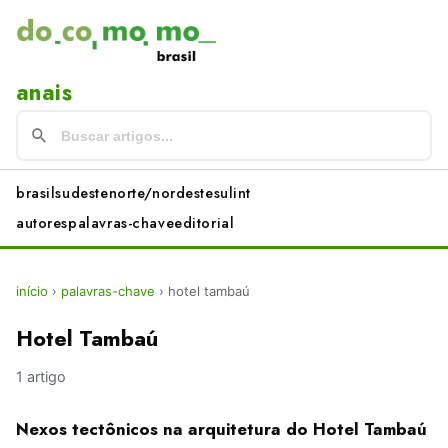
anais
brasil
sudeste
norte/nordeste
sul
int
autores
palavras-chave
editorial
início
›
palavras-chave
›
hotel tambaú
Hotel Tambaú
1 artigo
Nexos tectônicos na arquitetura do Hotel Tambaú