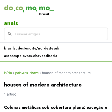
anais
brasil
sudeste
norte/nordeste
sul
int
autores
palavras-chave
editorial
início
›
palavras-chave
›
houses of modern architecture
houses of modern architecture
1 artigo
Colunas metálicas sob cobertura plana: exceção e