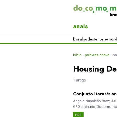
anais
brasil
sudeste
norte/nord
início
›
palavras-chave
›
ho
Housing De
1 artigo
Conjunto Itararé: an
Angela Napoleão Braz; Jul
6º Seminário Docomomo 
PDF