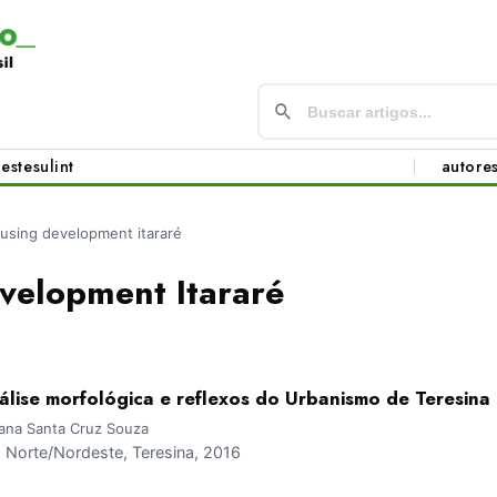
este
sul
int
autore
using development itararé
velopment Itararé
álise morfológica e reflexos do Urbanismo de Teresina
iana Santa Cruz Souza
Norte/Nordeste, Teresina, 2016