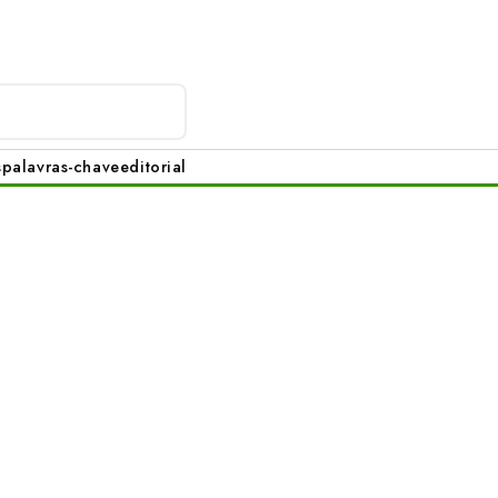
s
palavras-chave
editorial