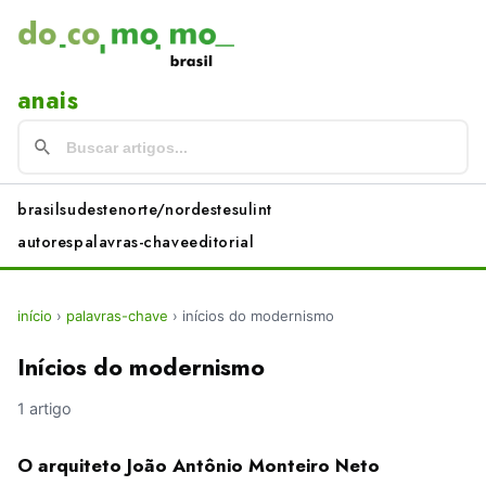
anais
brasil
sudeste
norte/nordeste
sul
int
autores
palavras-chave
editorial
início
›
palavras-chave
›
inícios do modernismo
Inícios do modernismo
1 artigo
O arquiteto João Antônio Monteiro Neto