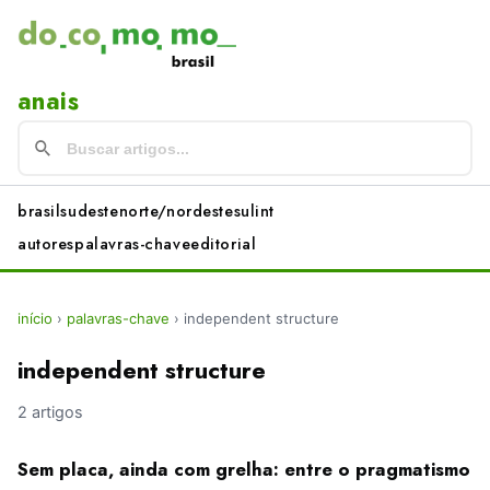
anais
brasil
sudeste
norte/nordeste
sul
int
autores
palavras-chave
editorial
início
›
palavras-chave
›
independent structure
independent structure
2 artigos
Sem placa, ainda com grelha: entre o pragmatismo