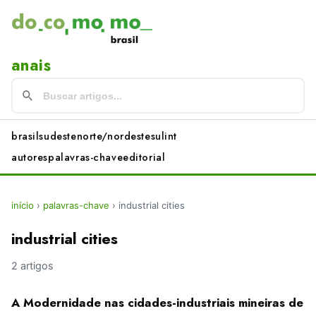
anais
brasil
sudeste
norte/nordeste
sul
int
autores
palavras-chave
editorial
início
›
palavras-chave
›
industrial cities
industrial cities
2 artigos
A Modernidade nas cidades-industriais mineiras de