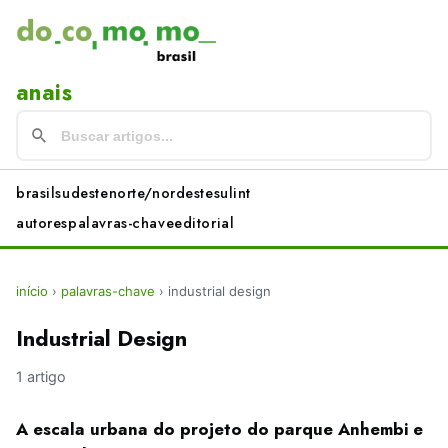
anais
brasil
sudeste
norte/nordeste
sul
int
autores
palavras-chave
editorial
início
›
palavras-chave
›
industrial design
Industrial Design
1 artigo
A escala urbana do projeto do parque Anhembi e