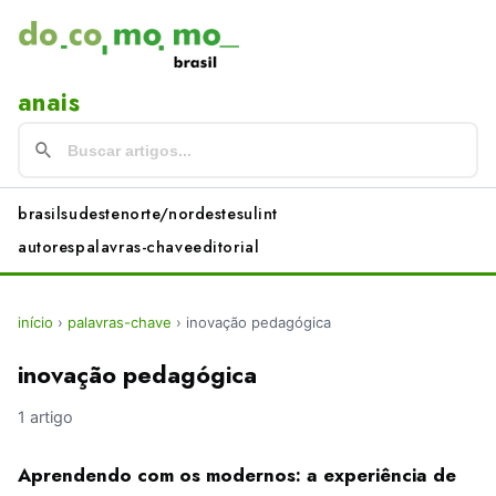
anais
brasil
sudeste
norte/nordeste
sul
int
autores
palavras-chave
editorial
início
›
palavras-chave
›
inovação pedagógica
inovação pedagógica
1 artigo
Aprendendo com os modernos: a experiência de