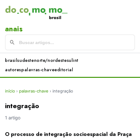
anais
brasil
sudeste
norte/nordeste
sul
int
autores
palavras-chave
editorial
início
›
palavras-chave
›
integração
integração
1 artigo
O processo de integração socioespacial da Praça