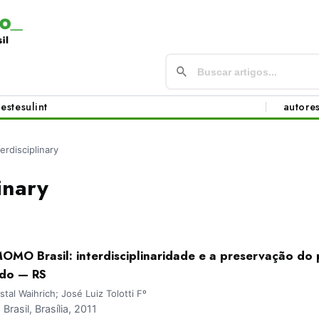
este
sul
int
autore
terdisciplinary
inary
MO Brasil: interdisciplinaridade e a preservação do 
ndo — RS
tal Waihrich; José Luiz Tolotti Fº
asil, Brasília, 2011