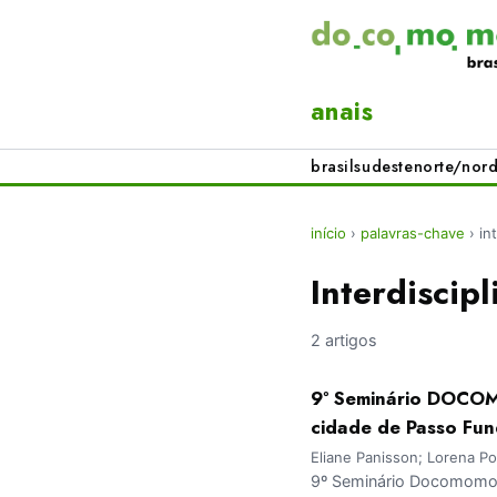
anais
brasil
sudeste
norte/nord
início
›
palavras-chave
›
in
Interdiscipl
2 artigos
9º Seminário DOCOMO
cidade de Passo Fu
Eliane Panisson; Lorena Pos
9º Seminário Docomomo Br