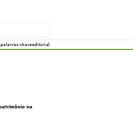
s
palavras-chave
editorial
patrimônio na