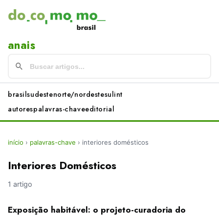
anais
brasil
sudeste
norte/nordeste
sul
int
autores
palavras-chave
editorial
início
›
palavras-chave
›
interiores domésticos
Interiores Domésticos
1 artigo
Exposição habitável: o projeto-curadoria do