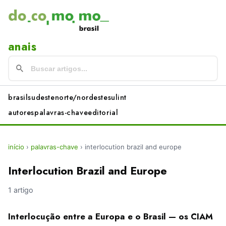
anais
brasil
sudeste
norte/nordeste
sul
int
autores
palavras-chave
editorial
início
›
palavras-chave
›
interlocution brazil and europe
Interlocution Brazil and Europe
1 artigo
Interlocução entre a Europa e o Brasil — os CIAM