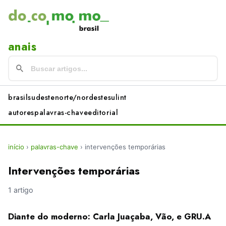
anais
brasil
sudeste
norte/nordeste
sul
int
autores
palavras-chave
editorial
início
›
palavras-chave
›
intervenções temporárias
Intervenções temporárias
1 artigo
Diante do moderno: Carla Juaçaba, Vão, e GRU.A