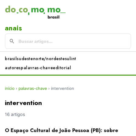
anais
brasil
sudeste
norte/nordeste
sul
int
autores
palavras-chave
editorial
início
›
palavras-chave
›
intervention
intervention
16 artigos
O Espaço Cultural de João Pessoa (PB): sobre