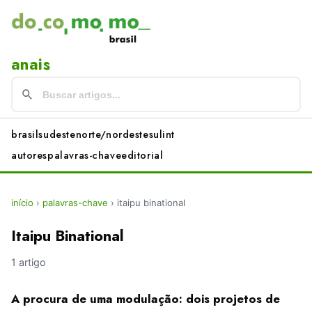
anais
brasil
sudeste
norte/nordeste
sul
int
autores
palavras-chave
editorial
início
›
palavras-chave
›
itaipu binational
Itaipu Binational
1 artigo
A procura de uma modulação: dois projetos de