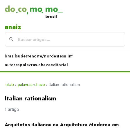
anais
brasil
sudeste
norte/nordeste
sul
int
autores
palavras-chave
editorial
início
›
palavras-chave
›
italian rationalism
Italian rationalism
1 artigo
Arquitetos italianos na Arquitetura Moderna em