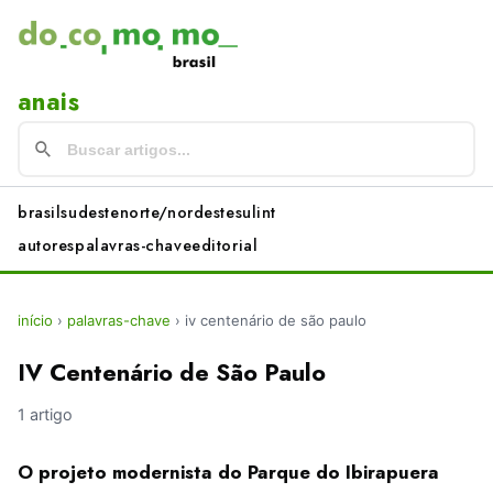
anais
brasil
sudeste
norte/nordeste
sul
int
autores
palavras-chave
editorial
início
›
palavras-chave
›
iv centenário de são paulo
IV Centenário de São Paulo
1 artigo
O projeto modernista do Parque do Ibirapuera