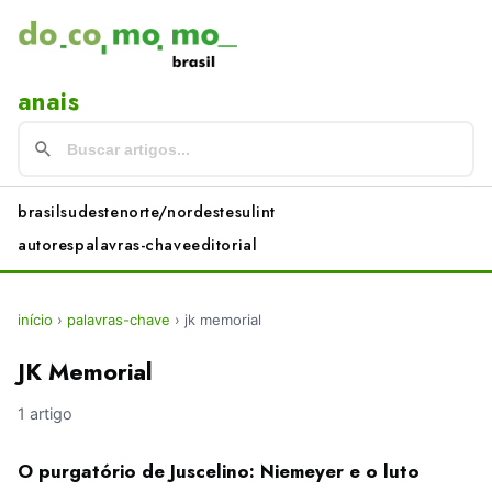
anais
brasil
sudeste
norte/nordeste
sul
int
autores
palavras-chave
editorial
início
›
palavras-chave
›
jk memorial
JK Memorial
1 artigo
O purgatório de Juscelino: Niemeyer e o luto