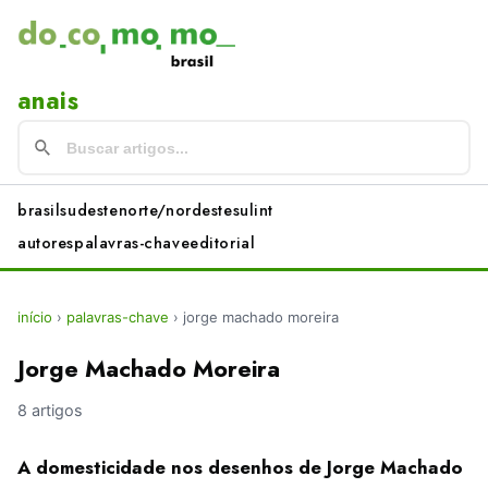
anais
brasil
sudeste
norte/nordeste
sul
int
autores
palavras-chave
editorial
início
›
palavras-chave
›
jorge machado moreira
Jorge Machado Moreira
8 artigos
A domesticidade nos desenhos de Jorge Machado