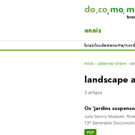
anais
brasil
sudeste
norte/nord
início
›
palavras-chave
›
la
landscape a
2 artigos
Os 'jardins suspens
Julia Santos Miyasaki; Ric
13º Seminário Docomomo 
PDF