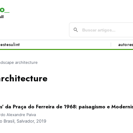
este
sul
int
autore
ndscape architecture
rchitecture
os' da Praça do Ferreira de 1968: paisagismo e Modern
ardo Alexandre Paiva
Brasil, Salvador, 2019