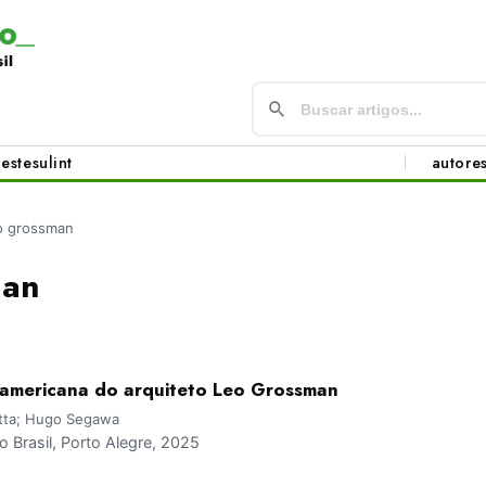
este
sul
int
autore
o grossman
man
-americana do arquiteto Leo Grossman
etta; Hugo Segawa
Brasil, Porto Alegre, 2025