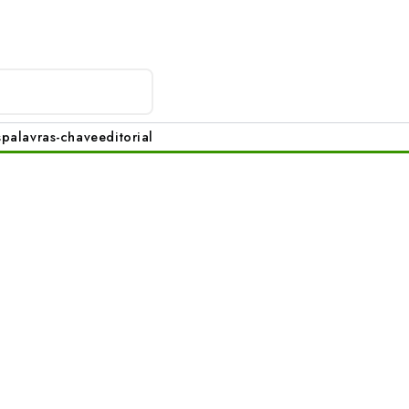
s
palavras-chave
editorial