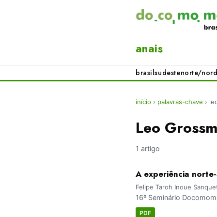
anais
brasil
sudeste
norte/nord
início
›
palavras-chave
›
le
Leo Gross
1 artigo
A experiência norte
Felipe Taroh Inoue Sanqu
16º Seminário Docomomo 
PDF