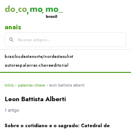
anais
brasil
sudeste
norte/nordeste
sul
int
autores
palavras-chave
editorial
início
›
palavras-chave
›
leon battista alberti
Leon Battista Alberti
1 artigo
Sobre o cotidiano e o sagrado: Catedral de