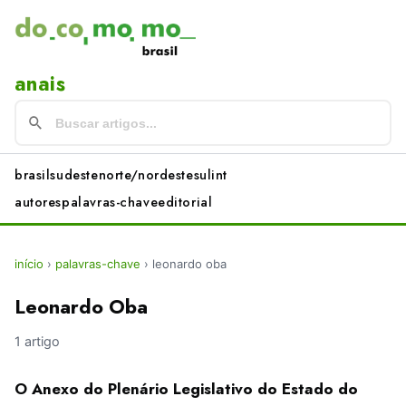
anais
brasil
sudeste
norte/nordeste
sul
int
autores
palavras-chave
editorial
início
›
palavras-chave
›
leonardo oba
Leonardo Oba
1 artigo
O Anexo do Plenário Legislativo do Estado do