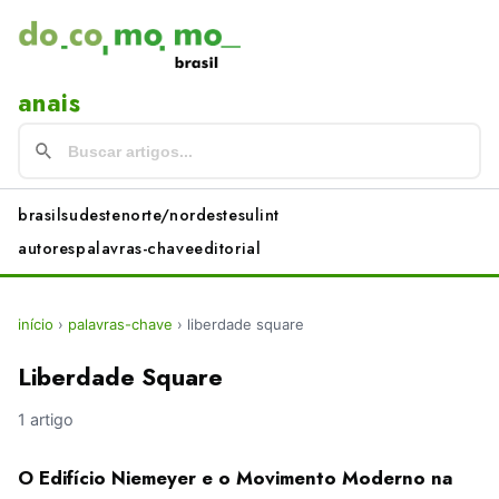
anais
brasil
sudeste
norte/nordeste
sul
int
autores
palavras-chave
editorial
início
›
palavras-chave
›
liberdade square
Liberdade Square
1 artigo
O Edifício Niemeyer e o Movimento Moderno na