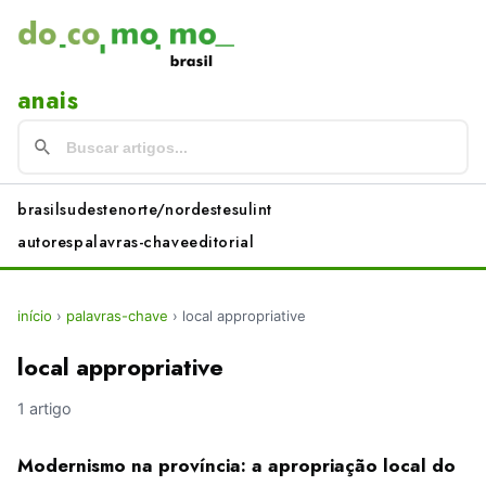
anais
brasil
sudeste
norte/nordeste
sul
int
autores
palavras-chave
editorial
início
›
palavras-chave
›
local appropriative
local appropriative
1 artigo
Modernismo na província: a apropriação local do