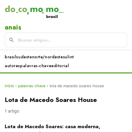
anais
brasil
sudeste
norte/nordeste
sul
int
autores
palavras-chave
editorial
início
›
palavras-chave
›
lota de macedo soares house
Lota de Macedo Soares House
1 artigo
Lota de Macedo Soares: casa moderna,