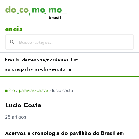
anais
brasil
sudeste
norte/nordeste
sul
int
autores
palavras-chave
editorial
início
›
palavras-chave
›
lucio costa
Lucio Costa
25 artigos
Acervos e cronologia do pavilhão do Brasil em