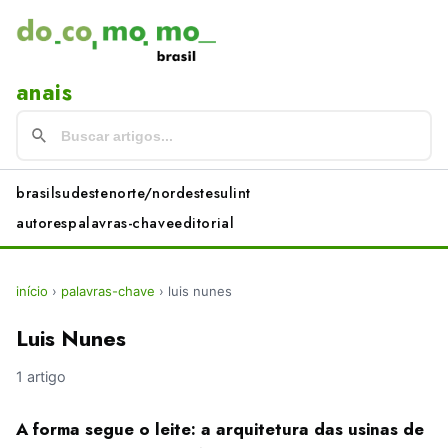
anais
brasil
sudeste
norte/nordeste
sul
int
autores
palavras-chave
editorial
início
›
palavras-chave
›
luis nunes
Luis Nunes
1 artigo
A forma segue o leite: a arquitetura das usinas de