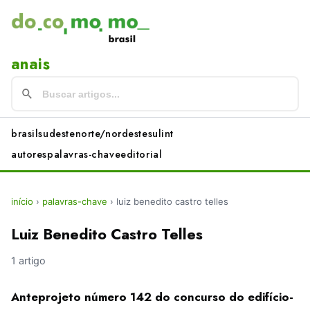
anais
brasil
sudeste
norte/nordeste
sul
int
autores
palavras-chave
editorial
início
›
palavras-chave
›
luiz benedito castro telles
Luiz Benedito Castro Telles
1 artigo
Anteprojeto número 142 do concurso do edifício-