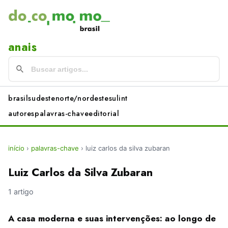
anais
brasil
sudeste
norte/nordeste
sul
int
autores
palavras-chave
editorial
início
›
palavras-chave
›
luiz carlos da silva zubaran
Luiz Carlos da Silva Zubaran
1 artigo
A casa moderna e suas intervenções: ao longo de