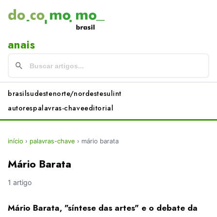
anais
brasil
sudeste
norte/nordeste
sul
int
autores
palavras-chave
editorial
início
›
palavras-chave
›
mário barata
Mário Barata
1 artigo
Mário Barata, "síntese das artes" e o debate da